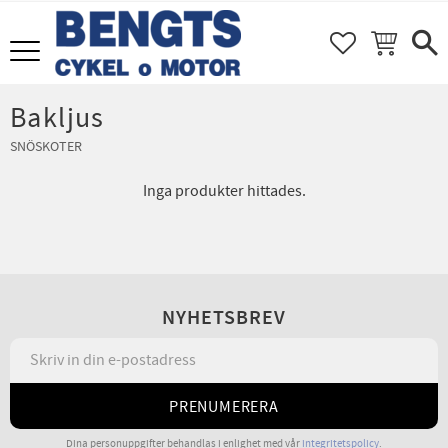
FAVORITER
KUNDVAGN
Meny
Bakljus
SNÖSKOTER
Inga produkter hittades.
NYHETSBREV
PRENUMERERA
Dina personuppgifter behandlas i enlighet med vår
integritetspolicy
.