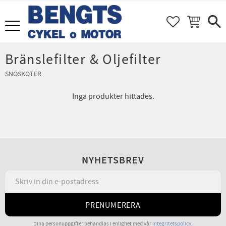
FAVORITER
KUNDVAGN
Meny
Bränslefilter & Oljefilter
SNÖSKOTER
Inga produkter hittades.
NYHETSBREV
PRENUMERERA
Dina personuppgifter behandlas i enlighet med vår
integritetspolicy
.