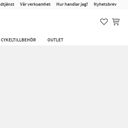
dtjänst
Vår verksamhet
Hur handlar jag?
Nyhetsbrev
FAVORITER
KUNDVA
CYKELTILLBEHÖR
OUTLET