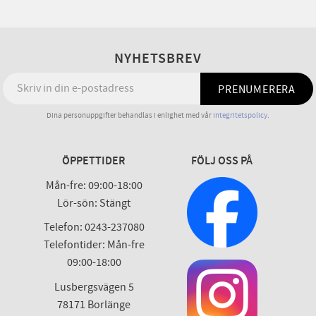
NYHETSBREV
PRENUMERERA
Dina personuppgifter behandlas i enlighet med vår
integritetspolicy
.
ÖPPETTIDER
FÖLJ OSS PÅ
Mån-fre: 09:00-18:00
Lör-sön: Stängt
Telefon: 0243-237080
Telefontider: Mån-fre
09:00-18:00
Lusbergsvägen 5
78171 Borlänge