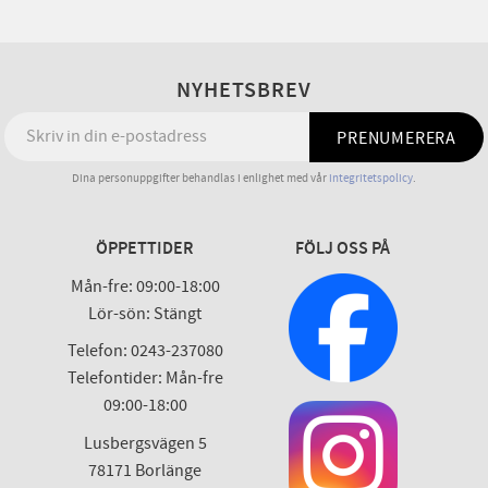
NYHETSBREV
PRENUMERERA
Dina personuppgifter behandlas i enlighet med vår
integritetspolicy
.
ÖPPETTIDER
FÖLJ OSS PÅ
Mån-fre: 09:00-18:00
Lör-sön: Stängt
Telefon: 0243-237080
Telefontider: Mån-fre
09:00-18:00
Lusbergsvägen 5
78171 Borlänge