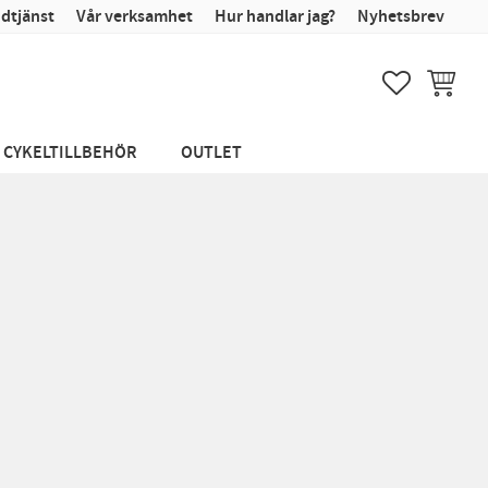
dtjänst
Vår verksamhet
Hur handlar jag?
Nyhetsbrev
FAVORITER
KUNDVA
CYKELTILLBEHÖR
OUTLET