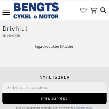
FAVORITER
KUNDVAGN
Meny
Drivhjul
SNÖSKOTER
Inga produkter hittades.
NYHETSBREV
PRENUMERERA
Dina personuppgifter behandlas i enlighet med vår
integritetspolicy
.