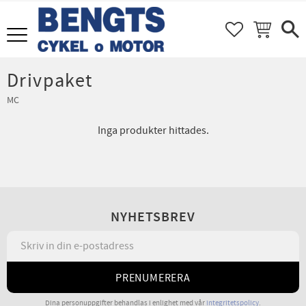
FAVORITER
KUNDVAGN
Meny
Drivpaket
MC
Inga produkter hittades.
NYHETSBREV
PRENUMERERA
Dina personuppgifter behandlas i enlighet med vår
integritetspolicy
.