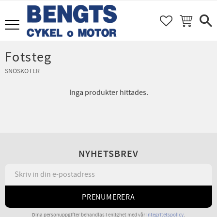
FAVORITER
KUNDVAGN
Meny
Fotsteg
SNÖSKOTER
Inga produkter hittades.
NYHETSBREV
PRENUMERERA
Dina personuppgifter behandlas i enlighet med vår
integritetspolicy
.