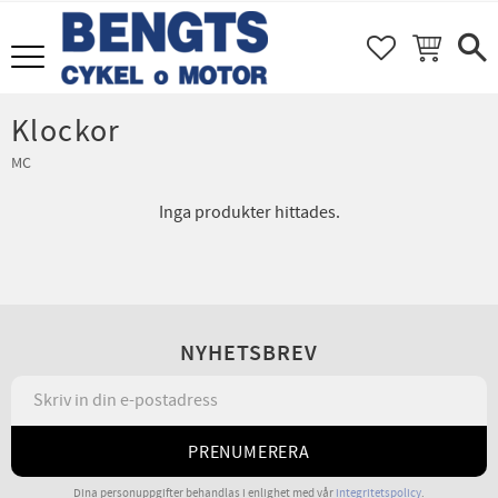
FAVORITER
KUNDVAGN
Meny
Klockor
MC
Inga produkter hittades.
NYHETSBREV
PRENUMERERA
Dina personuppgifter behandlas i enlighet med vår
integritetspolicy
.