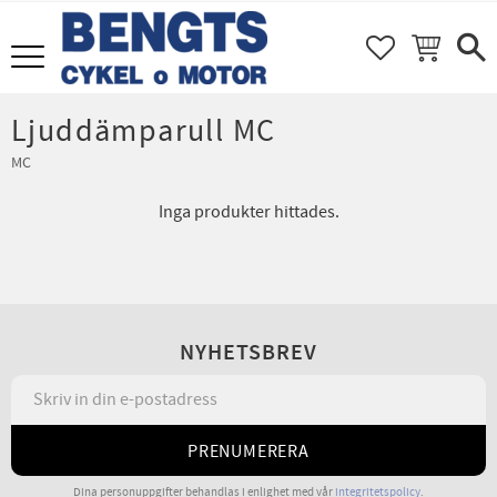
FAVORITER
KUNDVAGN
Meny
Ljuddämparull MC
MC
Inga produkter hittades.
NYHETSBREV
PRENUMERERA
Dina personuppgifter behandlas i enlighet med vår
integritetspolicy
.