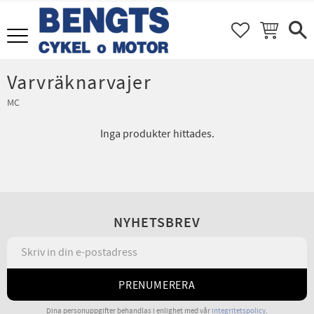
FAVORITER
KUNDVAGN
Meny
Varvräknarvajer
MC
Inga produkter hittades.
NYHETSBREV
PRENUMERERA
Dina personuppgifter behandlas i enlighet med vår
integritetspolicy
.