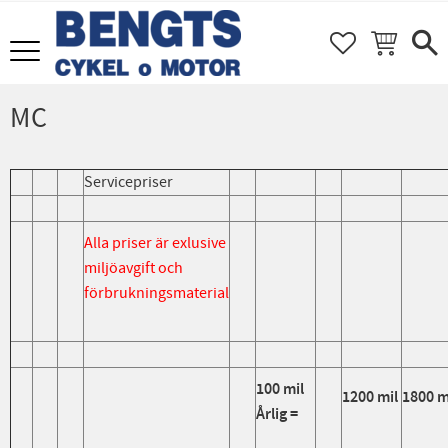
FAVORITER
KUNDVAGN
Meny
MC
Servicepriser
Alla priser är exlusive
miljöavgift och
förbrukningsmaterial
100 mil
1200 mil
1800 m
Årlig =