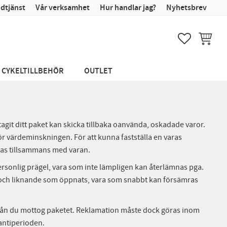
dtjänst
Vår verksamhet
Hur handlar jag?
Nyhetsbrev
FAVORITER
KUNDVA
CYKELTILLBEHÖR
OUTLET
agit ditt paket kan skicka tillbaka oanvända, oskadade varor.
 för värdeminskningen. För att kunna fastställa en varas
ndas tillsammans med varan.
 personlig prägel, vara som inte lämpligen kan återlämnas pga.
m och liknande som öppnats, vara som snabbt kan försämras
år från du mottog paketet. Reklamation måste dock göras inom
rantiperioden.