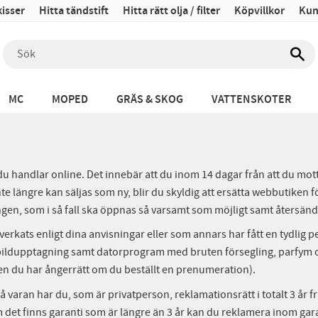
isser
Hitta tändstift
Hitta rätt olja / filter
Köpvillkor
Kun
MC
MOPED
GRÄS & SKOG
VATTENSKOTER
u handlar online. Det innebär att du inom 14 dagar från att du mott
nte längre kan säljas som ny, blir du skyldig att ersätta webbutiken
ingen, som i så fall ska öppnas så varsamt som möjligt samt återsä
llverkats enligt dina anvisningar eller som annars har fått en tydlig
ller bildupptagning samt datorprogram med bruten försegling, parfy
(men du har ångerrätt om du beställt en prenumeration).
 på varan har du, som är privatperson, reklamationsrätt i totalt 3 
Om det finns garanti som är längre än 3 år kan du reklamera inom ga