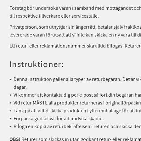
Företag bör undersöka varan i samband med mottagandet och rek
till respektive tillverkare eller serviceställe.
Privatperson, som utnyttjar sin ångerrätt, betalar själv fraktko
levererade varan förutsatt att vi inte kan skicka en ny vara till d
Ett retur- eller reklamationsnummer ska alltid bifogas. Retur
Instruktioner:
Denna instruktion gäller alla typer av returbegäran. Det är vik
dagar.
Vi kommer att kontakta dig per e-post så fort din begäran ha
Vid retur MÅSTE alla produkter returneras i originalförpackn
Tänk på att alltid skicka produkten i ytteremballage för att 
Förpacka godset väl för att undvika skador.
Bifoga en kopia av returbekräftelsen i returen och skicka den 
OBS!
Returer som skickas in utan godkänt retur- eller reklam