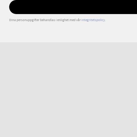
Dina personuppgifter behandlas i enlighet med vår
integritetspolicy
.