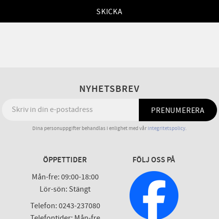
SKICKA
NYHETSBREV
PRENUMERERA
Dina personuppgifter behandlas i enlighet med vår
integritetspolicy
.
ÖPPETTIDER
FÖLJ OSS PÅ
Mån-fre: 09:00-18:00
Lör-sön: Stängt
Telefon: 0243-237080
Telefontider: Mån-fre