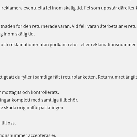
lamera eventuella fel inom skälig tid. Fel som uppstår därefter k
stnaden för den returnerade varan. Vid fel i varan återbetalar vi ret
ig inom skälig tid.
er och reklamationer utan godkänt retur- eller reklamationsnummer 
tigt att du fyller i samtliga fält i returblanketten. Returnumret är g
r mottagits och kontrollerats.
ingar komplett med samtliga tillbehör.
inte skada originalförpackningen.
till oss.
ationsnummer accepteras ej.