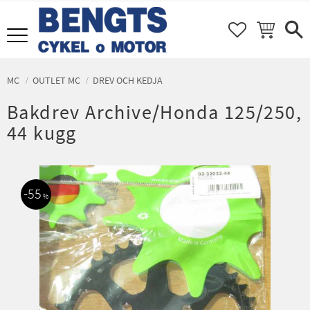
FAVORITER
KUNDVAGN
Meny
MC
OUTLET MC
DREV OCH KEDJA
Bakdrev Archive/Honda 125/250,
44 kugg
55
%