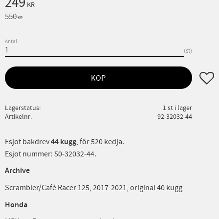
Nedsatt pris:
249
KR
Ordinarie pris:
550
KR
Antal
st
Lägg ti
KÖP
Lagerstatus
1 st i lager
Artikelnr
92-32032-44
Esjot bakdrev
44 kugg
, för 520 kedja.
Esjot nummer: 50-32032-44.
Archive
Scrambler/Café Racer 125, 2017-2021, original 40 kugg
Honda