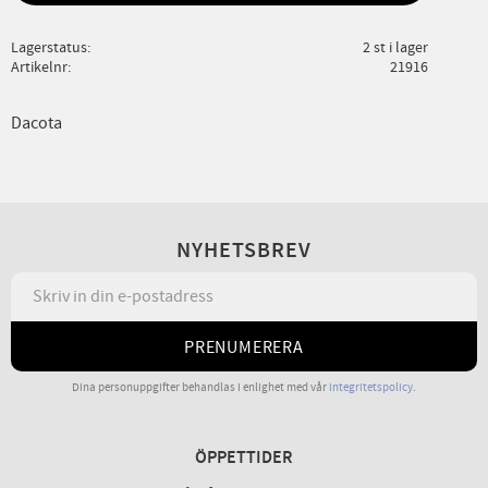
Lagerstatus
2 st i lager
Artikelnr
21916
Dacota
NYHETSBREV
PRENUMERERA
Dina personuppgifter behandlas i enlighet med vår
integritetspolicy
.
ÖPPETTIDER