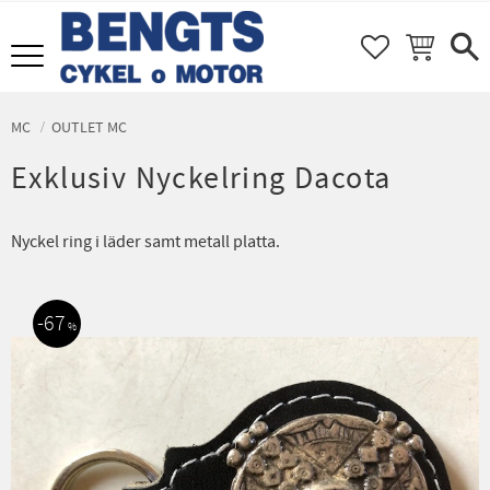
FAVORITER
KUNDVAGN
Meny
MC
OUTLET MC
Exklusiv Nyckelring Dacota
Nyckel ring i läder samt metall platta.
67
%