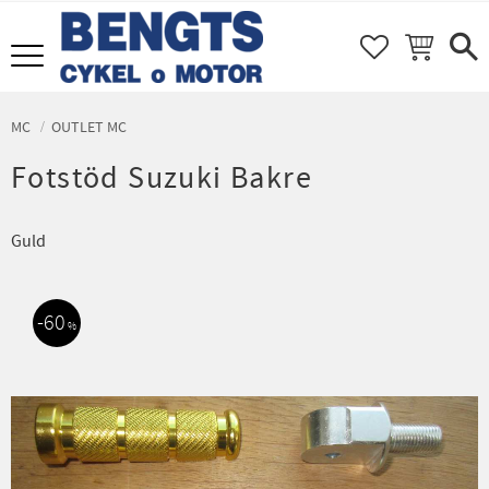
FAVORITER
KUNDVAGN
Meny
MC
OUTLET MC
Fotstöd Suzuki Bakre
Guld
60
%