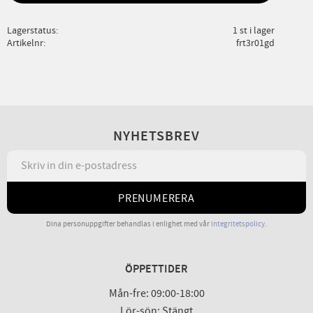
Lagerstatus
1 st i lager
Artikelnr
frt3r01gd
NYHETSBREV
PRENUMERERA
Dina personuppgifter behandlas i enlighet med vår
integritetspolicy
.
ÖPPETTIDER
Mån-fre: 09:00-18:00
Lör-sön: Stängt