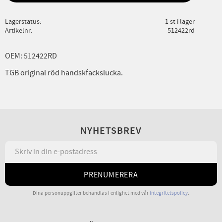
Lagerstatus
1 st i lager
Artikelnr
512422rd
OEM: 512422RD
TGB original röd handskfackslucka.
NYHETSBREV
PRENUMERERA
Dina personuppgifter behandlas i enlighet med vår
integritetspolicy
.