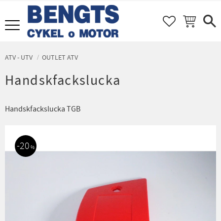
FAVORITER
KUNDVAGN
Meny
ATV - UTV
OUTLET ATV
Handskfackslucka
Handskfackslucka TGB
20
%