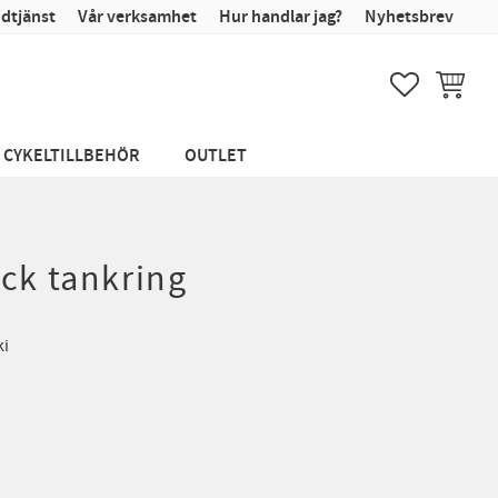
dtjänst
Vår verksamhet
Hur handlar jag?
Nyhetsbrev
FAVORITER
KUNDVA
CYKELTILLBEHÖR
OUTLET
ck tankring
ki