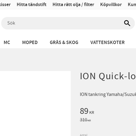
isser
Hitta tändstift
Hitta rätt olja / filter
Köpvillkor
Kun
MC
MOPED
GRÄS & SKOG
VATTENSKOTER
ION Quick-lo
ION tankring Yamaha/Suzu
Nedsatt pris:
89
KR
Ordinarie pris:
310
KR
Antal