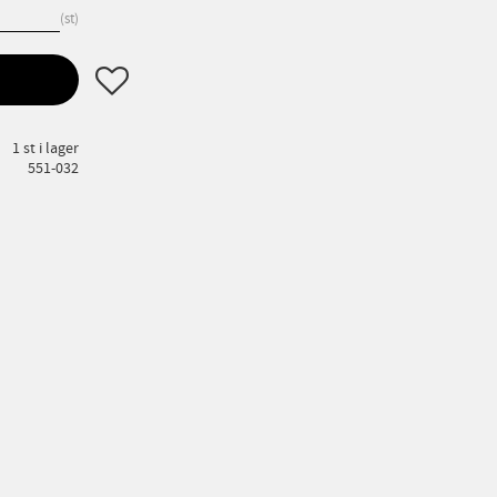
st
Lägg till i favoriter
1 st i lager
551-032