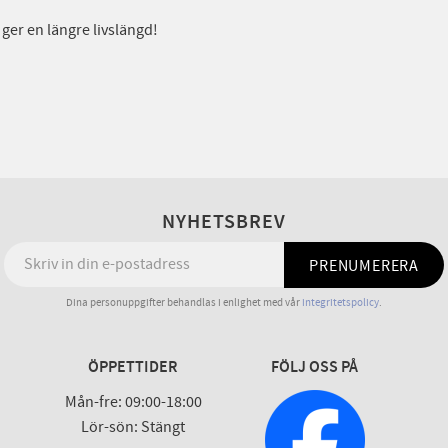
ger en längre livslängd!
NYHETSBREV
PRENUMERERA
Dina personuppgifter behandlas i enlighet med vår
integritetspolicy
.
ÖPPETTIDER
FÖLJ OSS PÅ
Mån-fre: 09:00-18:00
Lör-sön: Stängt