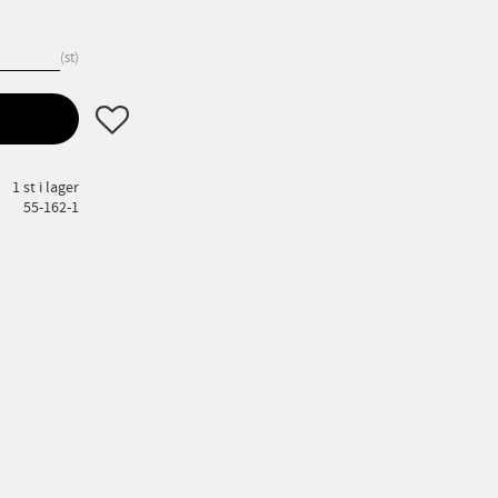
st
Lägg till i favoriter
1 st i lager
55-162-1