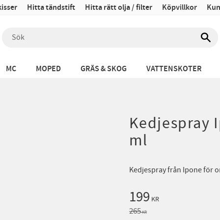
isser
Hitta tändstift
Hitta rätt olja / filter
Köpvillkor
Kun
MC
MOPED
GRÄS & SKOG
VATTENSKOTER
Kedjespray 
ml
Kedjespray från Ipone för 
Nedsatt pris:
199
KR
Ordinarie pris:
265
KR