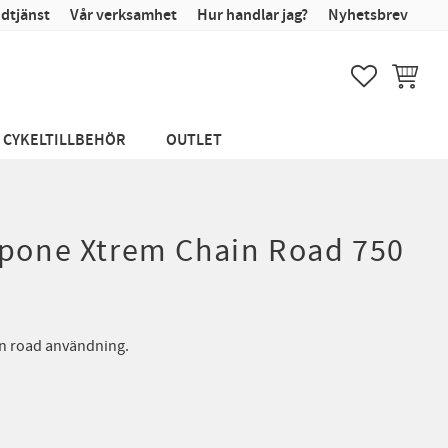
dtjänst
Vår verksamhet
Hur handlar jag?
Nyhetsbrev
FAVORITER
KUNDVA
CYKELTILLBEHÖR
OUTLET
Ipone Xtrem Chain Road 750
on road användning.