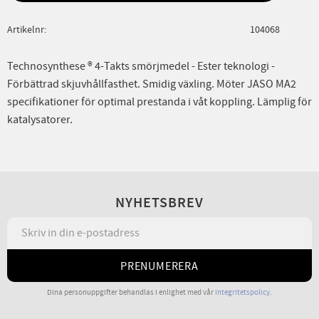
Artikelnr
104068
Technosynthese ® 4-Takts smörjmedel - Ester teknologi -
Förbättrad skjuvhållfasthet. Smidig växling. Möter JASO MA2
specifikationer för optimal prestanda i våt koppling. Lämplig för
katalysatorer.
NYHETSBREV
PRENUMERERA
Dina personuppgifter behandlas i enlighet med vår
integritetspolicy
.