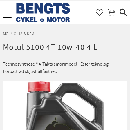
FAVORITER
KUNDVAGN
Meny
MC
OLJA & KEMI
Motul 5100 4T 10w-40 4 L
​Technosynthese ® 4-Takts smörjmedel - Ester teknologi -
Förbättrad skjuvhållfasthet.