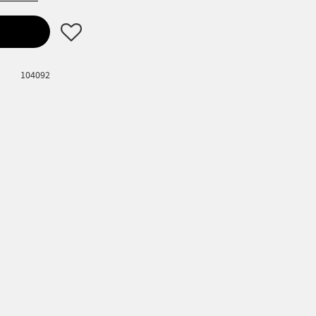
Lägg till i favoriter
104092