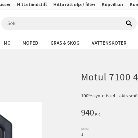
isser
Hitta tändstift
Hitta rätt olja / filter
Köpvillkor
Kun
MC
MOPED
GRÄS & SKOG
VATTENSKOTER
Motul 7100 4
​100% syntetisk 4-Takts smö
940
KR
Antal