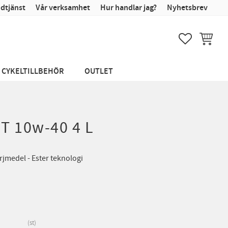
dtjänst
Vår verksamhet
Hur handlar jag?
Nyhetsbrev
FAVORITER
KUNDVA
CYKELTILLBEHÖR
OUTLET
T 10w-40 4 L
rjmedel - Ester teknologi
st