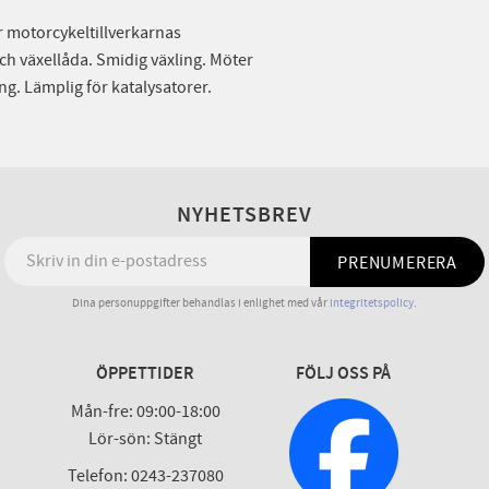
r motorcykeltillverkarnas
ch växellåda. Smidig växling. Möter
g. Lämplig för katalysatorer.
NYHETSBREV
PRENUMERERA
Dina personuppgifter behandlas i enlighet med vår
integritetspolicy
.
ÖPPETTIDER
FÖLJ OSS PÅ
Mån-fre: 09:00-18:00
Lör-sön: Stängt
Telefon: 0243-237080