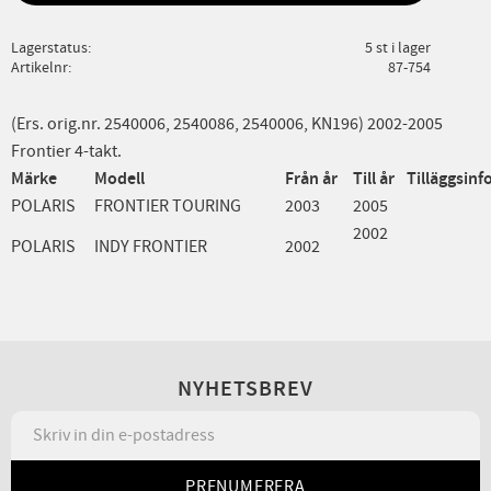
Lagerstatus
5 st i lager
Artikelnr
87-754
(Ers. orig.nr. 2540006, 2540086, 2540006, KN196) 2002-2005
Frontier 4-takt.
Märke
Modell
Från år
Till år
Tilläggsinf
POLARIS
FRONTIER TOURING
2003
2005
2002
POLARIS
INDY FRONTIER
2002
NYHETSBREV
PRENUMERERA