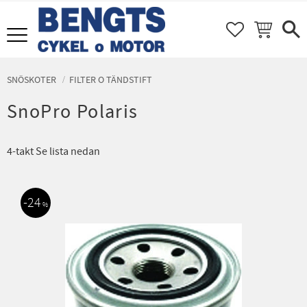
FAVORITER
KUNDVAGN
Meny
SNÖSKOTER
FILTER O TÄNDSTIFT
SnoPro Polaris
4-takt Se lista nedan
24
%