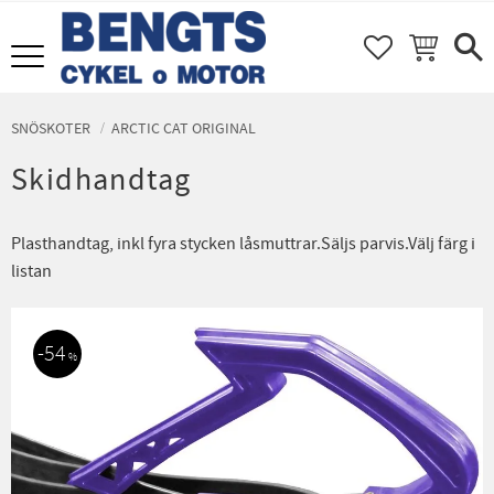
FAVORITER
KUNDVAGN
Meny
SNÖSKOTER
ARCTIC CAT ORIGINAL
Skidhandtag
Plasthandtag, inkl fyra stycken låsmuttrar.Säljs parvis.Välj färg i
listan
54
%