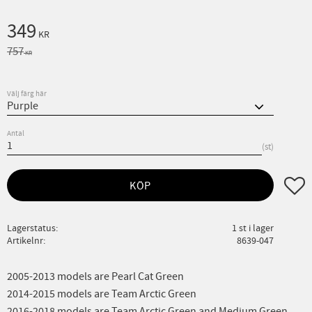
Nedsatt pris:
349
KR
Ordinarie pris:
757
KR
Välj färg här
Antal
st
Lägg ti
KÖP
Lagerstatus
1 st i lager
Artikelnr
8639-047
2005-2013 models are Pearl Cat Green
2014-2015 models are Team Arctic Green
2016-2018 models are Team Arctic Green and Medium Green