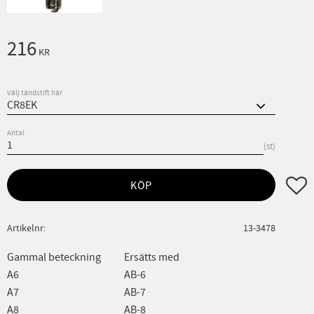
216
KR
Välj tändstift här
Antal
st
Lägg ti
KÖP
Artikelnr
13-3478
Gammal beteckning
Ersätts med
A6
AB-6
A7
AB-7
A8
AB-8