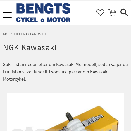
FAVORITER
KUNDVAGN
Meny
MC
FILTER O TÄNDSTIFT
NGK Kawasaki
Sök i listan nedan efter din Kawasaki Mc-modell, sedan väljer du
i rullistan vilket tändstift som just passar din Kawasaki
Motorcykel.