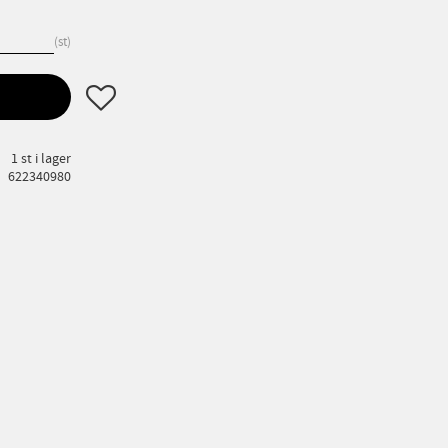
st
Lägg till i favoriter
1 st i lager
622340980