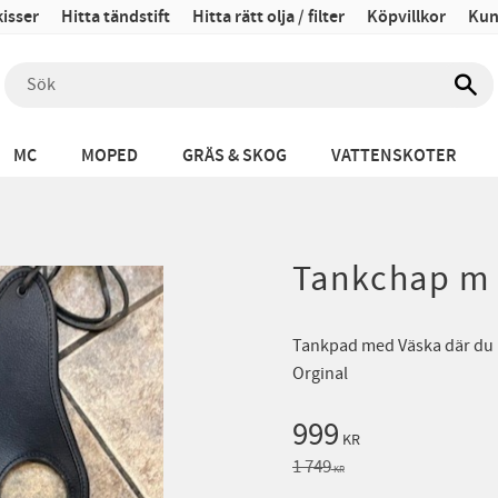
isser
Hitta tändstift
Hitta rätt olja / filter
Köpvillkor
Kun
MC
MOPED
GRÄS & SKOG
VATTENSKOTER
Tankchap m 
Tankpad med Väska där du k
Orginal
Nedsatt pris:
999
KR
Ordinarie pris:
1 749
KR