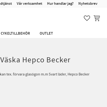
dtjänst
Vår verksamhet
Hur handlar jag?
Nyhetsbrev
FAVORITER
KUNDVA
CYKELTILLBEHÖR
OUTLET
Väska Hepco Becker
an tex. förvara glasögon m.m Svart läder, Hepco Becker