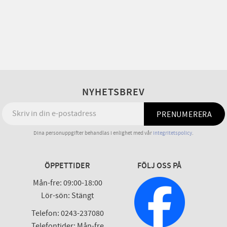
NYHETSBREV
PRENUMERERA
Dina personuppgifter behandlas i enlighet med vår
integritetspolicy
.
ÖPPETTIDER
FÖLJ OSS PÅ
Mån-fre: 09:00-18:00
Lör-sön: Stängt
Telefon: 0243-237080
Telefontider: Mån-fre