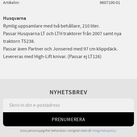
Artikelnr
9607100-01
Husqvarna
Rymlig uppsamlare med två behållare, 210 liter.
Passar Husqvarna LT och LTH traktorer från 2007 samt nya
traktorn TS238.
Passar även Partner och Jonsered med 97 cm klippdäck.
Levereras med High-Lift knivar. (Passar ej LT126)
NYHETSBREV
PRENUMERERA
Dina personuppgifter behandlas i enlighet med vår
integritetspolicy
.