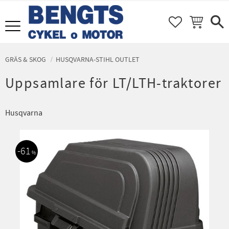
FAVORITER
KUNDVAGN
Meny
GRÄS & SKOG
HUSQVARNA-STIHL OUTLET
Uppsamlare för LT/LTH-traktorer
Husqvarna
61
%