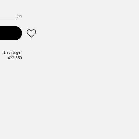
st
Lägg till i favoriter
1 st i lager
422-550