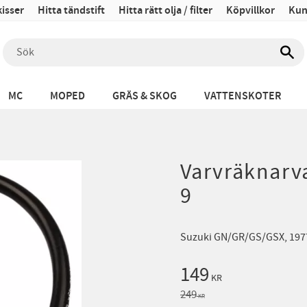
isser
Hitta tändstift
Hitta rätt olja / filter
Köpvillkor
Kun
MC
MOPED
GRÄS & SKOG
VATTENSKOTER
Varvräknarv
9
Suzuki GN/GR/GS/GSX, 197
Nedsatt pris:
149
KR
Ordinarie pris:
249
KR