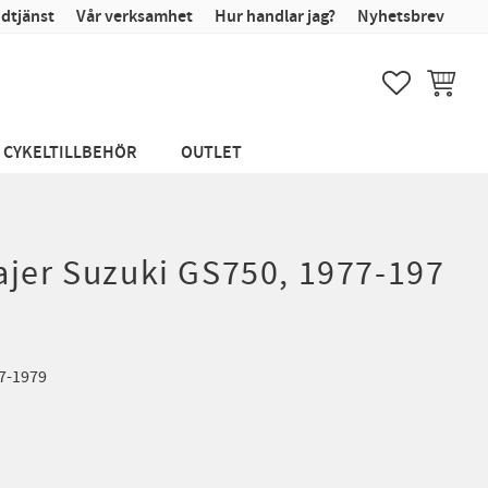
dtjänst
Vår verksamhet
Hur handlar jag?
Nyhetsbrev
FAVORITER
KUNDVA
CYKELTILLBEHÖR
OUTLET
ajer Suzuki GS750, 1977-197
7-1979