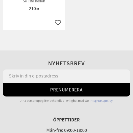
Se lista nedan
210
KR
Lägg till i favoriter
NYHETSBREV
PRENUMERERA
Dina personuppgifter behandlas i enlighet med vår
integritetspolicy
.
ÖPPETTIDER
Mån-fre: 09:00-18:00