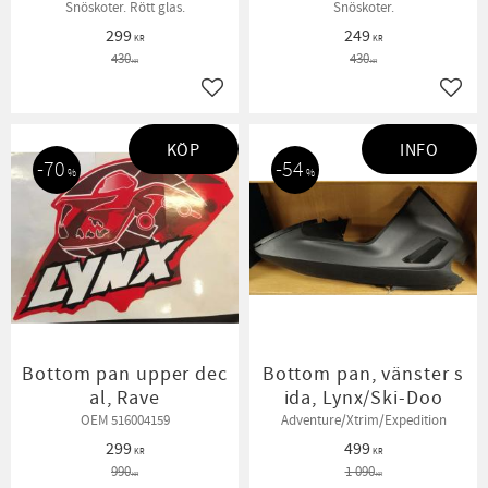
Snöskoter. Rött glas.
Snöskoter.
299
249
KR
KR
430
430
KR
KR
Lägg till i favoriter
Lägg t
KÖP
INFO
70
54
%
%
Bottom pan upper dec
Bottom pan, vänster s
al, Rave
ida, Lynx/Ski-Doo
OEM 516004159
Adventure/Xtrim/Expedition
299
499
KR
KR
990
1 090
KR
KR