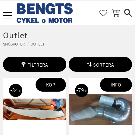
FAVORITER
KUNDVAGN
Meny
Outlet
SNÖSKOTER
OUTLET
FILTRERA
SORTERA
KÖP
INFO
34
79
%
%