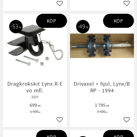
Lägg till i favoriter
Lägg t
KÖP
KÖP
53
49
%
%
Dragkrokskit Lynx R-E
Drivaxel + hjul, Lynx/B
vo mfl.
RP - 1994
BRP
699
1 795
KR
KR
1 500
3 500
KR
KR
Lägg till i favoriter
Lägg t