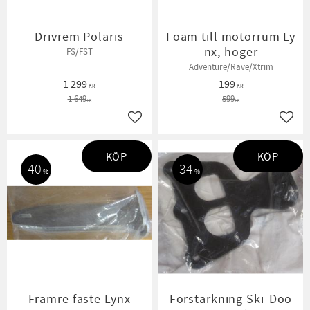
Drivrem Polaris
Foam till motorrum Ly
nx, höger
FS/FST
Adventure/Rave/Xtrim
1 299
199
KR
KR
1 649
599
KR
KR
Lägg till i favoriter
Lägg t
KÖP
KÖP
40
34
%
%
Främre fäste Lynx
Förstärkning Ski-Doo