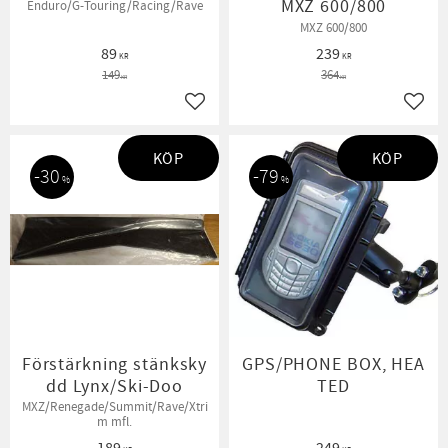
MXZ 600/800
Enduro/G-Touring/Racing/Rave
MXZ 600/800
89
239
KR
KR
149
364
KR
KR
Lägg till i favoriter
Lägg t
KÖP
KÖP
30
79
%
%
Förstärkning stänksky
GPS/PHONE BOX, HEA
dd Lynx/Ski-Doo
TED
MXZ/Renegade/Summit/Rave/Xtri
m mfl.
189
249