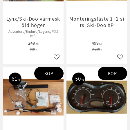
Lynx/Ski-Doo värmesk
Monteringsfäste 1+1 si
öld höger
ts, Ski-Doo XP
Adventure/Enduro/Legend/MXZ
mfl.
249
499
KR
KR
799
3 250
KR
KR
Lägg till i favoriter
Lägg t
KÖP
KÖP
61
50
%
%