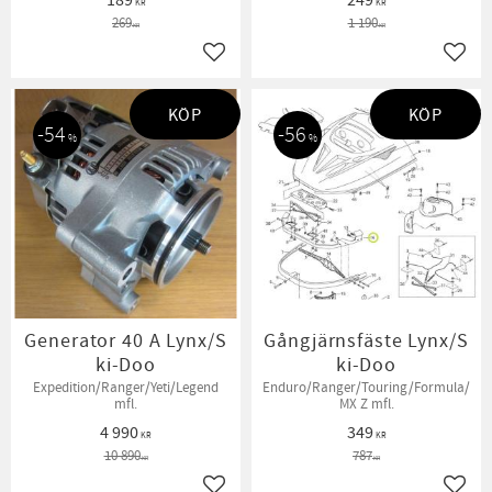
KR
KR
269
1 190
KR
KR
Lägg till i favoriter
Lägg t
KÖP
KÖP
54
56
%
%
Generator 40 A Lynx/S
Gångjärnsfäste Lynx/S
ki-Doo
ki-Doo
Expedition/Ranger/Yeti/Legend
Enduro/Ranger/Touring/Formula/
mfl.
MX Z mfl.
4 990
349
KR
KR
10 890
787
KR
KR