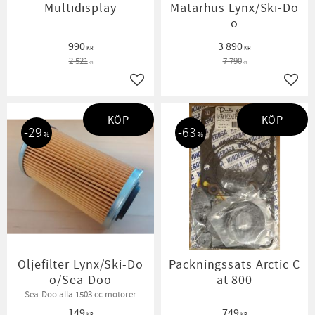
Multidisplay
Mätarhus Lynx/Ski-Do
o
990
3 890
KR
KR
2 521
7 790
KR
KR
Lägg till i favoriter
Lägg t
KÖP
KÖP
29
63
%
%
Oljefilter Lynx/Ski-Do
Packningssats Arctic C
o/Sea-Doo
at 800
Sea-Doo alla 1503 cc motorer
149
749
KR
KR