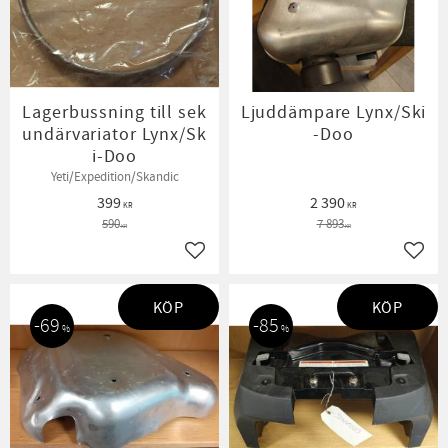
Lagerbussning till sek
Ljuddämpare Lynx/Ski
undärvariator Lynx/Sk
-Doo
i-Doo
Yeti/Expedition/Skandic
399
2 390
KR
KR
590
7 893
KR
KR
Lägg till i favoriter
Lägg t
KÖP
KÖP
69
85
%
%