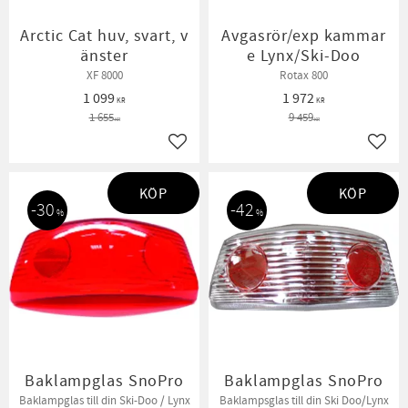
Arctic Cat huv, svart, v
Avgasrör/exp kammar
änster
e Lynx/Ski-Doo
XF 8000
Rotax 800
1 099
1 972
KR
KR
1 655
9 459
KR
KR
Lägg till i favoriter
Lägg t
KÖP
KÖP
30
42
%
%
Baklampglas SnoPro
Baklampglas SnoPro
Baklampglas till din Ski-Doo / Lynx
Baklampsglas till din Ski Doo/Lynx