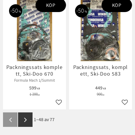
KÖP
KÖP
50
50
%
%
Packningssats komple
Packningssats, kompl
tt, Ski-Doo 670
ett, Ski-Doo 583
Formula Mach 1/Summit
599
449
KR
KR
1 200
900
KR
KR
Lägg till i favoriter
Lägg t
1–
48
av
77