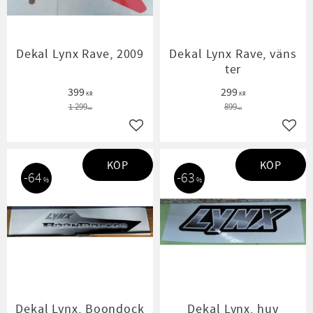
Dekal Lynx Rave, 2009
Dekal Lynx Rave, väns
ter
399
299
KR
KR
1 299
899
KR
KR
Lägg till i favoriter
Lägg t
KÖP
KÖP
64
63
%
%
Dekal Lynx, Boondock
Dekal Lynx, huv