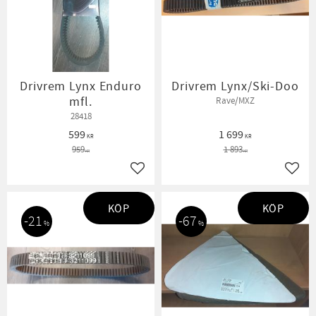
Drivrem Lynx Enduro
Drivrem Lynx/Ski-Doo
mfl.
Rave/MXZ
28418
599
1 699
KR
KR
959
1 893
KR
KR
Lägg till i favoriter
Lägg t
KÖP
KÖP
21
67
%
%