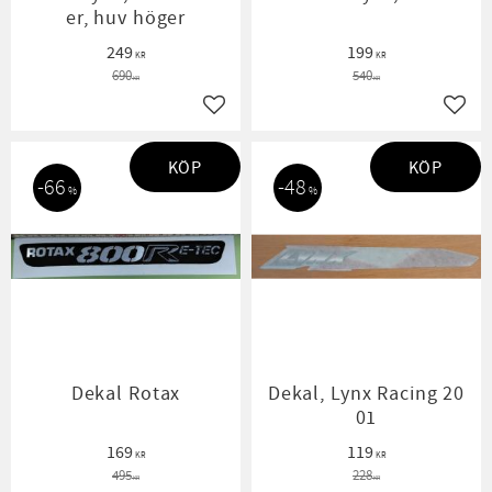
er, huv höger
249
199
KR
KR
690
540
KR
KR
Lägg till i favoriter
Lägg t
KÖP
KÖP
66
48
%
%
Dekal Rotax
Dekal, Lynx Racing 20
01
169
119
KR
KR
495
228
KR
KR