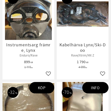
Instrumentsarg främr
Kabelhärva Lynx/Ski-D
e, Lynx
oo
Enduro/Rave
Rave/Xtrim/MX Z
899
1 790
KR
KR
1 773
4 099
KR
KR
Lägg till i favoriter
Lägg t
KÖP
INFO
32
70
%
%