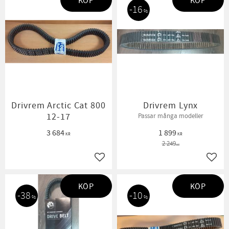
KÖP
KÖP
16
%
Drivrem Arctic Cat 800
Drivrem Lynx
12-17
Passar många modeller
3 684
1 899
KR
KR
2 249
KR
Lägg till i favoriter
Lägg t
KÖP
KÖP
38
10
%
%