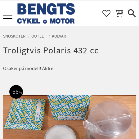
FAVORITER
KUNDVAGN
Meny
SNÖSKOTER
OUTLET
KOLVAR
Troligtvis Polaris 432 cc
Osäker på modell! Äldre!
66
%