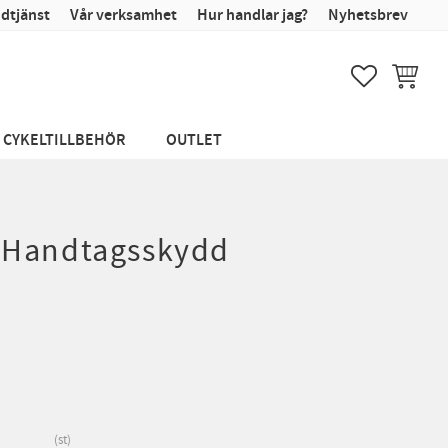
dtjänst
Vår verksamhet
Hur handlar jag?
Nyhetsbrev
FAVORITER
KUNDVA
CYKELTILLBEHÖR
OUTLET
 Handtagsskydd
st