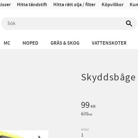
isser
Hitta tändstift
Hitta rätt olja / filter
Köpvillkor
Kun
MC
MOPED
GRÄS & SKOG
VATTENSKOTER
Skyddsbåge
Nedsatt pris:
99
KR
Ordinarie pris:
679
KR
Antal