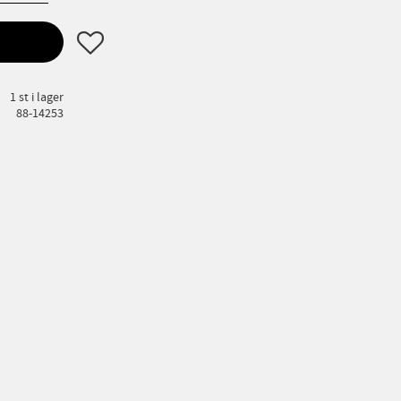
Lägg till i favoriter
1 st i lager
88-14253