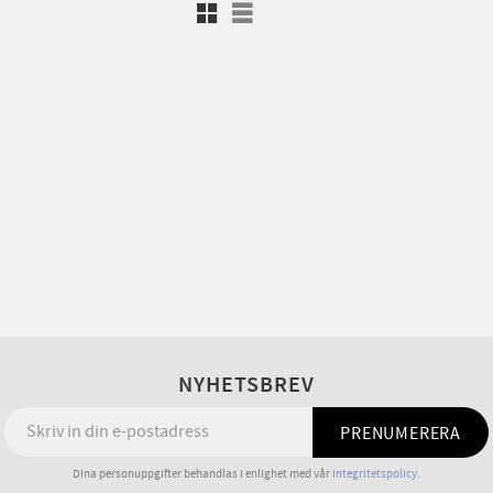
Rutnätsvy
Listvy
NYHETSBREV
PRENUMERERA
Dina personuppgifter behandlas i enlighet med vår
integritetspolicy
.